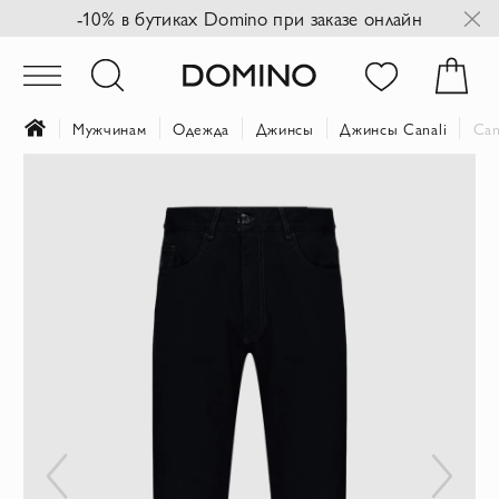
-10% в бутиках Domino при заказе онлайн
Мужчинам
Одежда
Джинсы
Джинсы Canali
Can
Пропустить
и
перейти
к
галереям
изображений