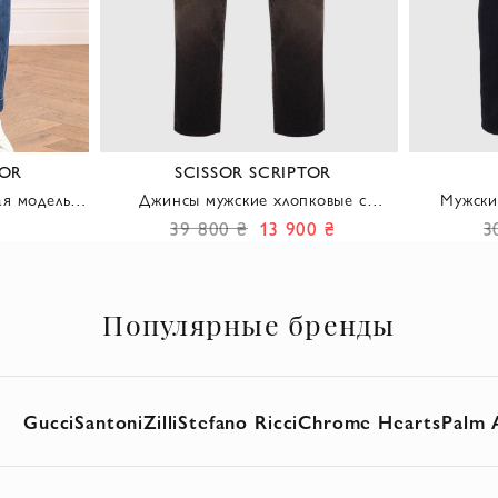
TOR
SCISSOR SCRIPTOR
я модель
Джинсы мужские хлопковые с
Мужски
elio
коричневым оттенком и
денима с 
39 800 ₴
13 900 ₴
3
контрастными швами
Популярные бренды
Gucci
Santoni
Zilli
Stefano Ricci
Chrome Hearts
Palm 