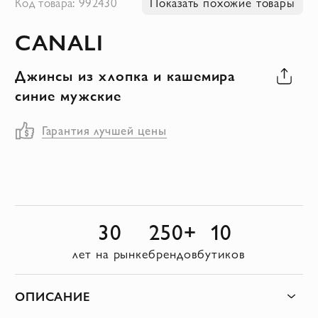
Код товара: 992430
Показать похожие товары
к
CANALI
началу
галереи
Джинсы из хлопка и кашемира
изображений
синие мужские
Гарантия лучшей цены
30
250+
10
лет на рынке
брендов
бутиков
ОПИСАНИЕ