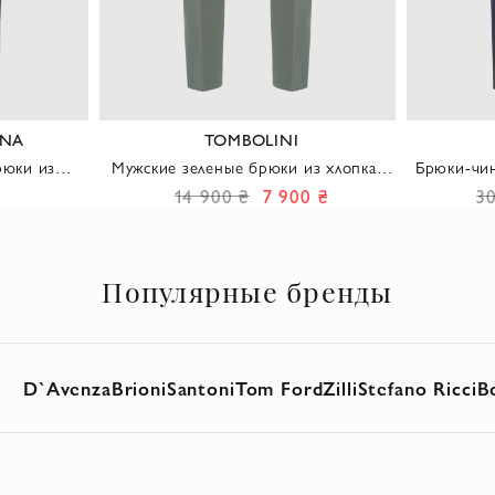
ANA
TOMBOLINI
рюки из
Мужские зеленые брюки из хлопка и
Брюки-чин
ины
эластана
сини
14 900 ₴
7 900 ₴
3
Популярные бренды
D`Avenza
Brioni
Santoni
Tom Ford
Zilli
Stefano Ricci
B