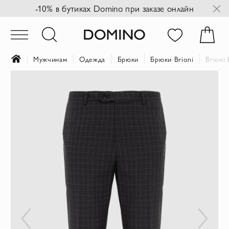
-10% в бутиках Domino при заказе онлайн
Мужчинам
Одежда
Брюки
Брюки Brioni
Brioni
Пропустить
и
перейти
к
галереям
изображений