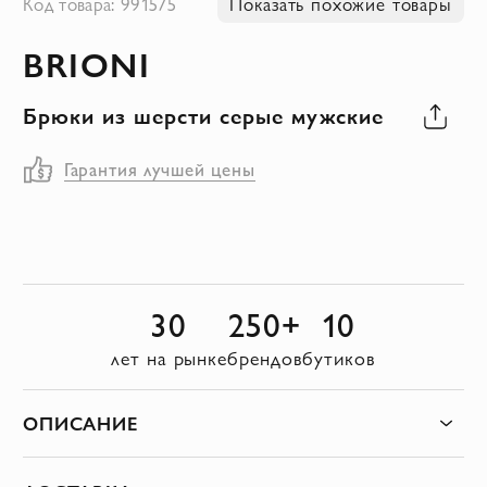
Код товара: 991575
Показать похожие товары
к
BRIONI
началу
галереи
Брюки из шерсти серые мужские
изображений
Гарантия лучшей цены
30
250+
10
лет на рынке
брендов
бутиков
ОПИСАНИЕ