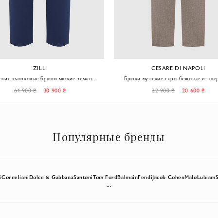
ZILLI
CESARE DI NAPOLI
кие хлопковые брюки мягкие темно
Брюки мужские серо-бежевые из ше
синие
поясом на шнурке
61 900 ₴
30 900 ₴
22 900 ₴
20 600 ₴
Популярные бренды
i
Corneliani
Dolce & Gabbana
Santoni
Tom Ford
Balmain
Fendi
Jacob Cohen
Malo
Lubiam
...