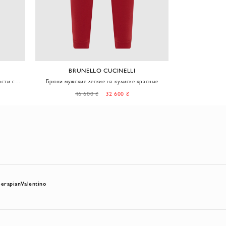
BRUNELLO CUCINELLI
рсти с
Брюки мужские легкие на кулиске красные
Брюки из хло
46 600 ₴
32 600 ₴
61
Serapian
Valentino