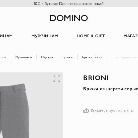
-10% в бутиках Domino при заказе онлайн
ИНАМ
МУЖЧИНАМ
HOME & GIFT
МАГА
mino
Мужчинам
Одежда
Брюки
Брюки Brioni
Brioni Брюки из
BRIONI
Брюки из шерсти серы
Гарантия лучшей цены