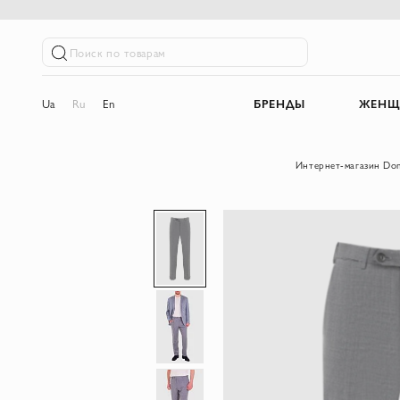
Поиск по товарам
Ua
Ru
En
БРЕНДЫ
ЖЕНЩ
Интернет-магазин Do
Пропустить
и
перейти
к
галереям
изображений