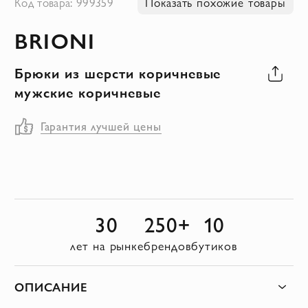
Код товара: 999359
Показать похожие товары
к
BRIONI
началу
галереи
Брюки из шерсти коричневые
изображений
мужские коричневые
Гарантия лучшей цены
30
250+
10
лет на рынке
брендов
бутиков
ОПИСАНИЕ