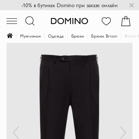
-10% в бутиках Domino при заказе онлайн
Мужчинам
Одежда
Брюки
Брюки Brioni
Brioni
Пропустить
и
перейти
к
галереям
изображений