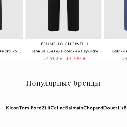
BRUNELLO CUCINELLI
ямого кроя
Черные льняные брюки на кулиске
Брюки 
а
х
57 900 ₴
34 700 ₴
5
Популярные бренды
Kiton
Tom Ford
Zilli
Celine
Balmain
Chopard
Doucal`s
B