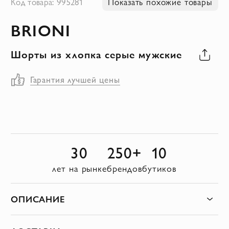
Код товара: 995281
Показать похожие товары
к
BRIONI
началу
галереи
Шорты из хлопка серые мужские
изображений
Гарантия лучшей цены
30
250+
10
лет на рынке
брендов
бутиков
ОПИСАНИЕ