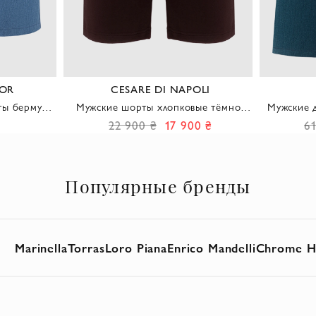
TOR
CESARE DI NAPOLI
ты бермуды
Мужские шорты хлопковые тёмно-
Мужские 
вышивкой
коричневые с поясом на шнурке
с фигурн
22 900 ₴
17 900 ₴
61
Популярные бренды
Marinella
Torras
Loro Piana
Enrico Mandelli
Chrome H