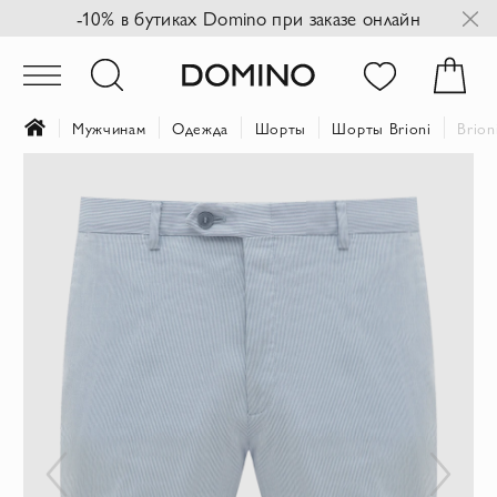
-10% в бутиках Domino при заказе онлайн
Мужчинам
Одежда
Шорты
Шорты Brioni
Brio
Пропустить
и
перейти
к
галереям
изображений