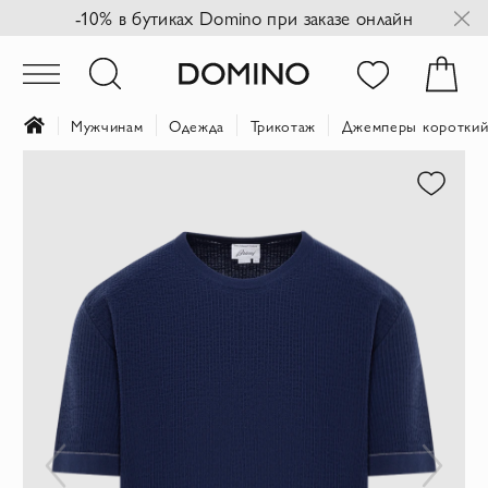
-10% в бутиках Domino при заказе онлайн
Мужчинам
Одежда
Трикотаж
Джемперы короткий
Пропустить
и
перейти
к
галереям
изображений