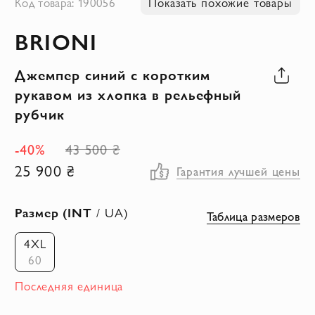
Код товара: 190056
Показать похожие товары
к
BRIONI
началу
галереи
Джемпер синий с коротким
изображений
рукавом из хлопка в рельефный
рубчик
-40%
43 500 ₴
25 900 ₴
Гарантия лучшей цены
Размер (INT
/ UA)
Таблица размеров
4XL
60
Последняя единица