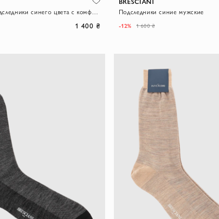
BRESCIANI
Мужские подследники синего цвета с комфортной резинкой и анатомичной посадкой
Подследники синие мужские
1 400 ₴
-12%
1 600 ₴