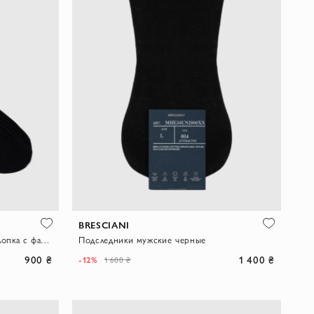
BRESCIANI
Носки классические из мягкого хлопка с фактурной вязкой
Подследники мужские черные
900 ₴
1 400 ₴
-12%
1 600 ₴