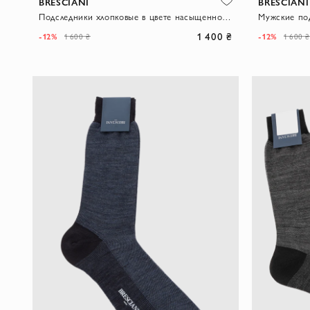
BRESCIANI
BRESCIANI
Подследники хлопковые в цвете насыщенного индиго с эластичной вставкой
1 400 ₴
-12%
-12%
1 600 ₴
1 600 ₴