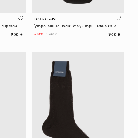
BRESCIANI
Мужские носки-следки с глубоким вырезом из хлопка черного цвета
Укороченные носки-следы коричневые из хлопка с добавлением полиамида
900 ₴
900 ₴
-50%
1 700 ₴