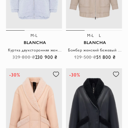
M-L
M-L
L
BLANCHA
BLANCHA
Куртка двухсторонняя женская розовая меховая с капюшоном
Бомбер женский бежевый кожаный с мехом овчины
329 800 ₴
230 900 ₴
129 500 ₴
51 800 ₴
-30%
-30%