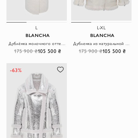
L
L-XL
BLANCHA
BLANCHA
Дублёнка молочного оттенка с поясом и широким лацканом
Дубленка из натуральной кожи и меха белая женская
175 900 ₴
105 500 ₴
175 900 ₴
105 500 ₴
-63%