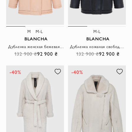
M
M-L
M-L
BLANCHA
BLANCHA
Дубленка женская бежевая на скрытых пуговицах
Дубленка кожаная свободного кроя с меховыми вставками черная женская
132 900 ₴
92 900 ₴
132 900 ₴
92 900 ₴
-40%
-40%