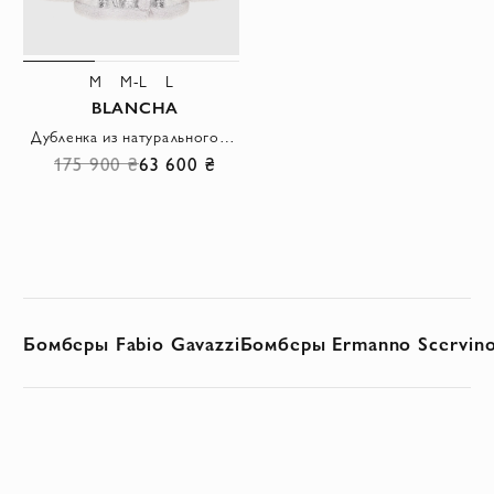
M
M-L
L
BLANCHA
Дубленка из натурального меха и кожи серая женская
175 900 ₴
63 600 ₴
Бомберы Fabio Gavazzi
Бомберы Ermanno Scervin