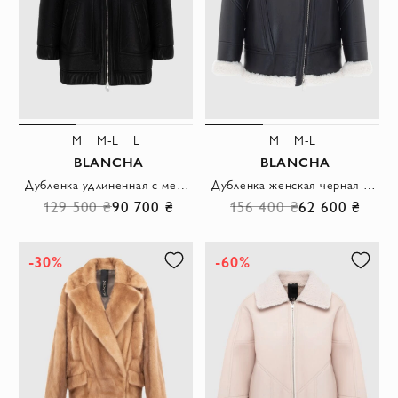
M
M-L
L
M
M-L
BLANCHA
BLANCHA
Дубленка удлиненная с меховым воротником-стойкой черная женская
Дубленка женская черная кожаная с мехом в стиле косухи
129 500 ₴
90 700 ₴
156 400 ₴
62 600 ₴
-30%
-60%