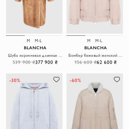
M
M-L
M
M-L
BLANCHA
BLANCHA
Шуба коричневая длинная женская из натурального меха
Бомбер бежевый женский с акцентными швами
539 900 ₴
377 900 ₴
156 600 ₴
62 600 ₴
-30%
-60%