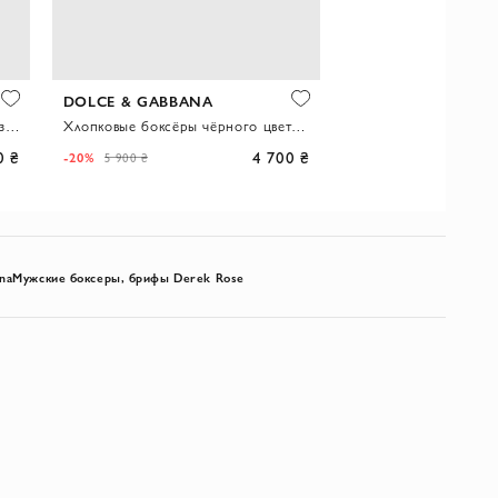
DOLCE & GABBANA
DOLCE & GABBAN
Белоснежные мужские боксеры из элитного мерсеризованного хлопка
Хлопковые боксёры чёрного цвета с комфортной посадкой и логотипом
0 ₴
4 700 ₴
-20%
-21%
5 900 ₴
17 600 ₴
na
Мужские боксеры, брифы Derek Rose