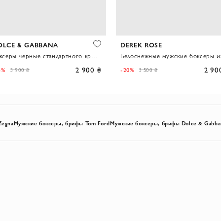
OLCE & GABBANA
DEREK ROSE
Боксеры черные стандартного кроя из хлопкового джерси
2 900 ₴
2 90
5%
-20%
3 900 ₴
3 500 ₴
Zegna
Мужские боксеры, брифы Tom Ford
Мужские боксеры, брифы Dolce & Gabba