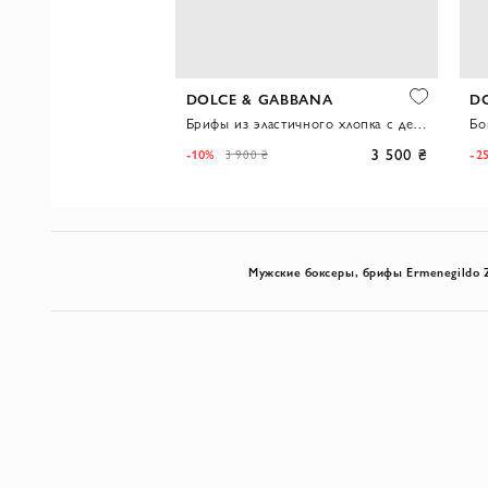
BBANA
DOLCE & GABBANA
D
Брифы из эластичного хлопка с контрастным логотипом на поясе
Брифы из эластичного хлопка с декоративным элементом по центру пояса
2 800 ₴
3 500 ₴
-10%
-2
3 900 ₴
Мужские боксеры, брифы Ermenegildo 