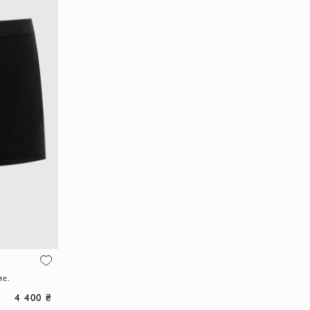
ие.
4 400 ₴