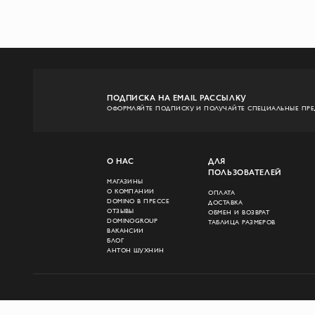
ПОДПИСКА НА EMAIL РАССЫЛКУ
ОФОРМЛЯЙТЕ ПОДПИСКУ И ПОЛУЧАЙТЕ СПЕЦИАЛЬНЫЕ ПР
О НАС
ДЛЯ
ПОЛЬЗОВАТЕЛЕЙ
МАГАЗИНЫ
О КОМПАНИИ
ОПЛАТА
DOMINO В ПРЕССЕ
ДОСТАВКА
ОТЗЫВЫ
ОБМЕН И ВОЗВРАТ
DOMINOGROUP
ТАБЛИЦА РАЗМЕРОВ
ВАКАНСИИ
БЛОГ
АНТОН ШУХНИН