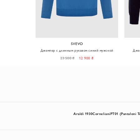
SVEVO
олубого цвета с
Джемпер с длинным рукавом синий мужской
Дже
ой
0 ₴
23 500 ₴
12 900 ₴
Araldi 1930
Corneliani
PT01 (Pantaloni T