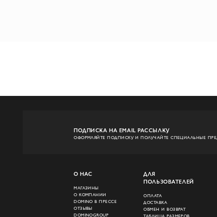
ПОДПИСКА НА EMAIL РАССЫЛКУ
ОФОРМЛЯЙТЕ ПОДПИСКУ И ПОЛУЧАЙТЕ СПЕЦИАЛЬНЫЕ ПР
О НАС
ДЛЯ
ПОЛЬЗОВАТЕЛЕЙ
МАГАЗИНЫ
О КОМПАНИИ
ОПЛАТА
DOMINO В ПРЕССЕ
ДОСТАВКА
ОТЗЫВЫ
ОБМЕН И ВОЗВРАТ
DOMINOGROUP
ТАБЛИЦА РАЗМЕРОВ