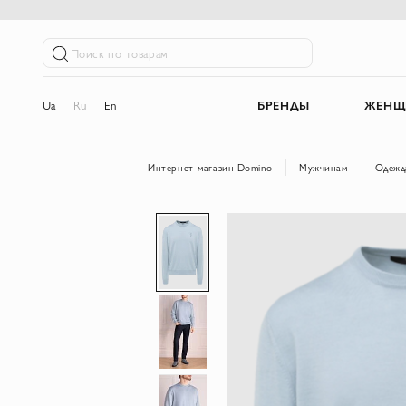
Поиск по товарам
Ua
Ru
En
БРЕНДЫ
ЖЕНЩ
Интернет-магазин Domino
Мужчинам
Одежд
Пропустить
и
перейти
к
галереям
изображений