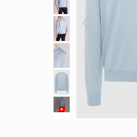
Перейти
к
началу