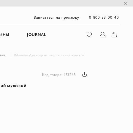
0 800 33 00 40
Записаться на примерку
ЗИНЫ
JOURNAL
aire
Billionaire Джемпер из шерсти синий мужской
Код товара: 133268
ний мужской