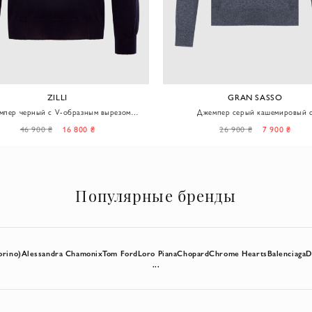
ZILLI
GRAN SASSO
мпер черный с V-образным вырезом
Джемпер серый кашемировый 
мужской
декоративными патчами на локтях м
46 900 ₴
16 800 ₴
26 900 ₴
7 900 ₴
Популярные бренды
orino)
Alessandra Chamonix
Tom Ford
Loro Piana
Chopard
Chrome Hearts
Balenciaga
D
...