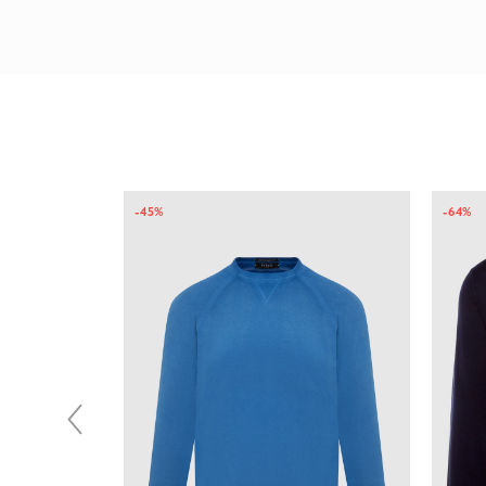
галереи
изображений
-45%
-64%