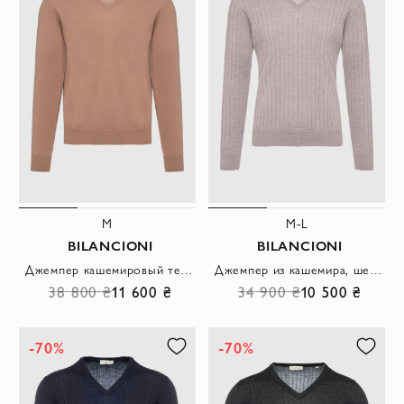
M
M-L
BILANCIONI
BILANCIONI
Джемпер кашемировый темно-бежевый с V-образным вырезом мужской
Джемпер из кашемира, шелка и белой шерсти мужской
38 800 ₴
11 600 ₴
34 900 ₴
10 500 ₴
-70%
-70%