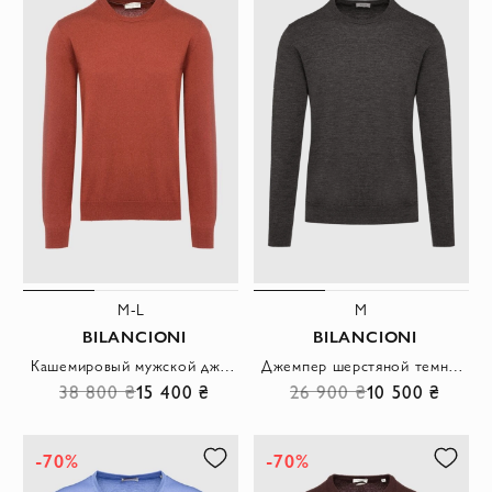
M-L
M
BILANCIONI
BILANCIONI
Кашемировый мужской джемпер без декора терракотового цвета
Джемпер шерстяной темно-серый с круглым вырезом мужской
38 800 ₴
15 400 ₴
26 900 ₴
10 500 ₴
-70%
-70%