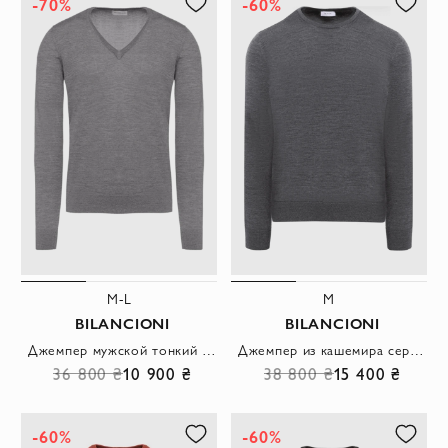
-70%
-60%
M-L
M
BILANCIONI
BILANCIONI
Джемпер мужской тонкий серый базовый из кашемира и шелка
Джемпер из кашемира серый мужской
36 800 ₴
10 900 ₴
38 800 ₴
15 400 ₴
-60%
-60%