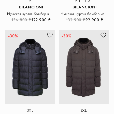
M
M-L
L-XL
BILANCIONI
BILANCIONI
Мужская куртка-бомбер в темно-синем цвете с воротником-стойкой со съемной меховой отделкой
Мужская куртка-бомбер из кашемира с воротником из овчины
136 800 ₴
122 900 ₴
132 900 ₴
92 900 ₴
-30%
-30%
3XL
3XL