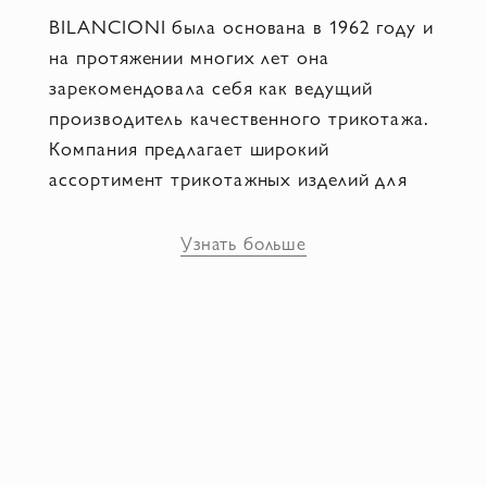
BILANCIONI была основана в 1962 году и
на протяжении многих лет она
зарекомендовала себя как ведущий
производитель качественного трикотажа.
Компания предлагает широкий
ассортимент трикотажных изделий для
мужчин и женщин, включая свитера,
платья, топы, кардиганы, юбки и многое
Узнать больше
другое. Бренд производит свою одежду и
аксессуары только в Италии, используя
традиционные методы и технологии, что
гарантирует высокое качество продукции.
BILANCIONI помогает создавать образы
«вне времени» и подчеркивает
безупречный вкус ее обладателя.
Великолепный выбор в пользу успеха,