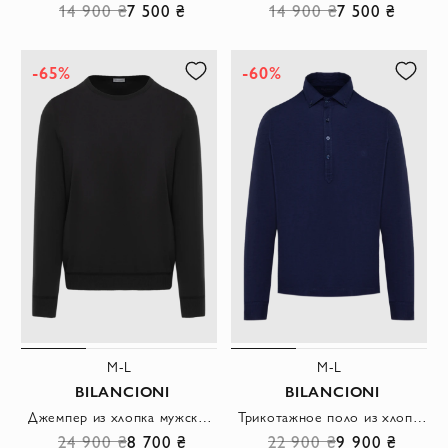
14 900 ₴
7 500 ₴
14 900 ₴
7 500 ₴
-65%
-60%
M-L
M-L
BILANCIONI
BILANCIONI
Джемпер из хлопка мужской голубой тонкий с круглым вырезом
Трикотажное поло из хлопка с длинным рукавом и воротом на пуговицах
24 900 ₴
8 700 ₴
22 900 ₴
9 900 ₴