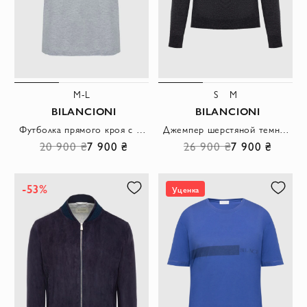
M-L
S
M
BILANCIONI
BILANCIONI
Футболка прямого кроя с декоративной вставкой спереди
Джемпер шерстяной темно-серый с V-образным вырезом мужской
20 900 ₴
7 900 ₴
26 900 ₴
7 900 ₴
-53%
Уценка