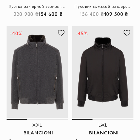
Куртка из чёрной зернистой кожи с рельефной текстурой и манжетами в рубчик
Пуховик мужской из шерсти и полиэстера черный
220 900 ₴
154 600 ₴
156 400 ₴
109 500 ₴
-40%
-45%
XXL
L-XL
BILANCIONI
BILANCIONI