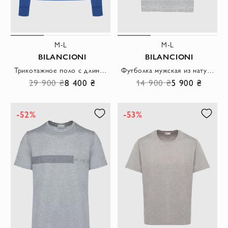
M-L
M-L
BILANCIONI
BILANCIONI
Трикотажное поло с длинным рукавом из хлопка с шёлком
Футболка мужская из натурального льна с меланжевым узором
29 900 ₴
8 400 ₴
14 900 ₴
5 900 ₴
-52%
-53%