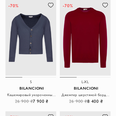
-70%
-70%
S
L-XL
BILANCIONI
BILANCIONI
Кашемировый укороченный кардиган фиолетовый с глубоким вырезом
Джемпер шерстяной бордовый с круглым вырезом мужской
26 900 ₴
7 900 ₴
26 900 ₴
8 400 ₴