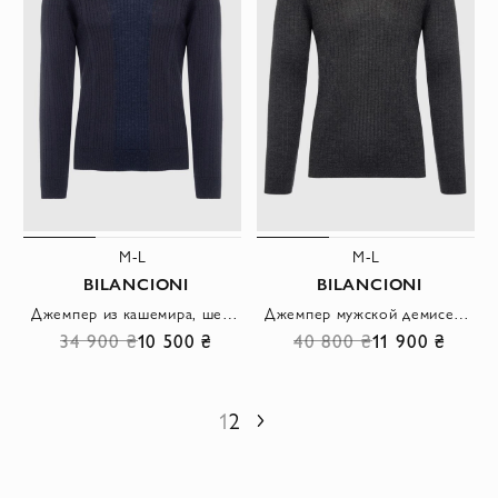
M-L
M-L
BILANCIONI
BILANCIONI
Джемпер из кашемира, шелка и шерсти черный мужской
Джемпер мужской демисезонный в рубчик из серого шелкового кашемира
34 900 ₴
10 500 ₴
40 800 ₴
11 900 ₴
1
2
Следующий