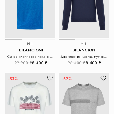
M-L
M-L
BILANCIONI
BILANCIONI
Синее хлопковое поло с фактурной ниткой и застёжкой на планке
Джемпер из хлопка мужской синий тонкий с круглым вырезом
22 900 ₴
8 400 ₴
26 400 ₴
8 400 ₴
-53%
-62%