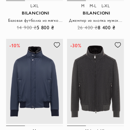
L-XL
M
M-L
L-XL
BILANCIONI
BILANCIONI
Базовая футболка из мягкого трикотажа в цвете какао
Джемпер из хлопка мужской синий тонкий с круглым вырезом
14 900 ₴
5 800 ₴
26 400 ₴
8 400 ₴
-10%
-30%