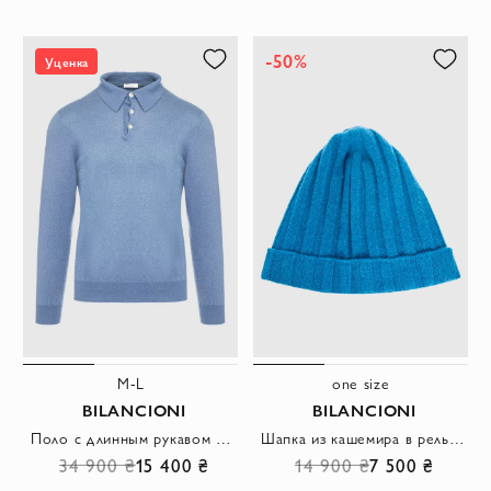
-50%
Уценка
M-L
one size
BILANCIONI
BILANCIONI
Поло с длинным рукавом из кашемира голубое мужское
Шапка из кашемира в рельефную резинку яркого голубого оттенка
34 900 ₴
15 400 ₴
14 900 ₴
7 500 ₴