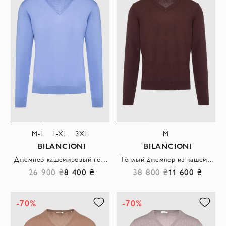
M-L
L-XL
3XL
M
BILANCIONI
BILANCIONI
Джемпер кашемировый голубой с V-образным вырезом мужской
Тёплый джемпер из кашемира глубокого коричневый оттенка
26 900 ₴
8 400 ₴
38 800 ₴
11 600 ₴
-70%
-70%