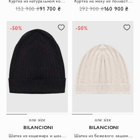
Куртка из натуральной кожи и кашемира серая мужская
Куртка на меху из полиэстера и кашемира коричневая мужская
152 900 ₴
91 700 ₴
292 900 ₴
160 900 ₴
-50%
-50%
one size
one size
BILANCIONI
BILANCIONI
Шапка из кашемира и шелка черная мужская
Шапка из бежевого кашемира с объемной вязкой в рубчик