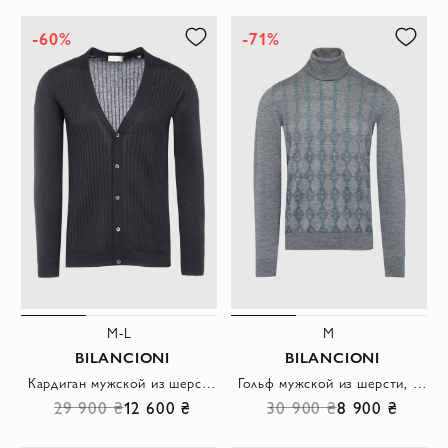
-60%
-71%
M-L
M
BILANCIONI
BILANCIONI
Кардиган мужской из шерсти и кашемира черный
Гольф мужской из шерсти, шелка и кашемира серый
29 900 ₴
12 600 ₴
30 900 ₴
8 900 ₴