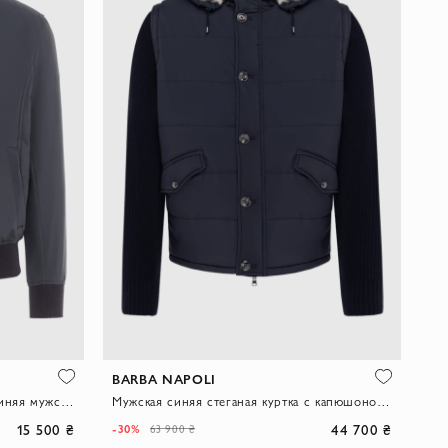
BARBA NAPOLI
Куртка из шерсти и полиэстера синяя мужская
Мужская синяя стеганая куртка с капюшоном и трикотажными рукавами
15 500 ₴
44 700 ₴
-30%
63 900 ₴