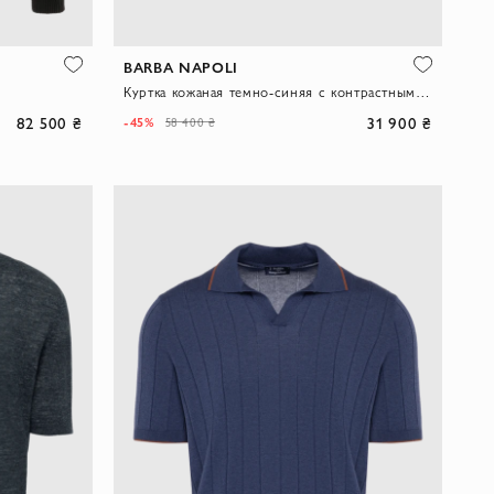
BARBA NAPOLI
Куртка кожаная темно-синяя с контрастными эластичными вставками мужская
82 500 ₴
31 900 ₴
-45%
58 400 ₴