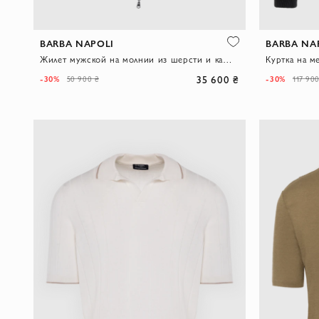
BARBA NAPOLI
BARBA NA
Жилет мужской на молнии из шерсти и кашемира серый
Куртка на м
35 600 ₴
-30%
-30%
50 900 ₴
117 90