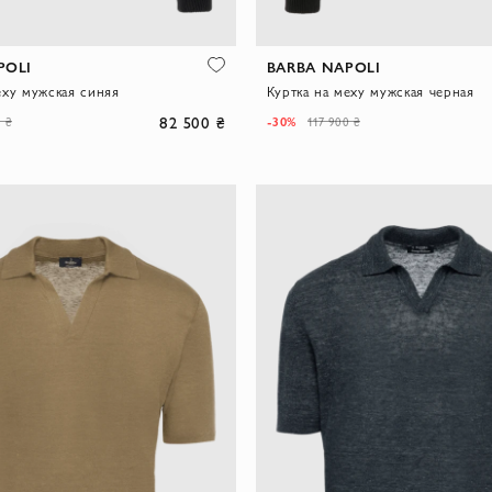
POLI
BARBA NAPOLI
еху мужская синяя
Куртка на меху мужская черная
82 500 ₴
-30%
0 ₴
117 900 ₴