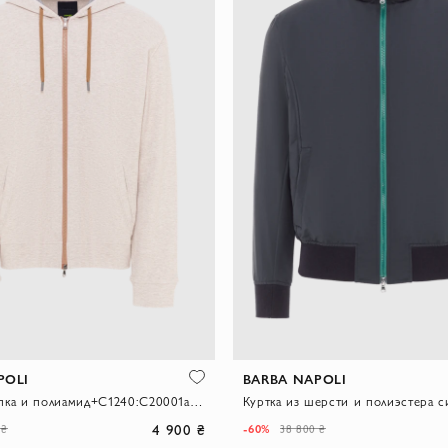
POLI
BARBA NAPOLI
Худи из хлопка и полиамид+C1240:C20001а бежевое
4 900 ₴
-60%
 ₴
38 800 ₴