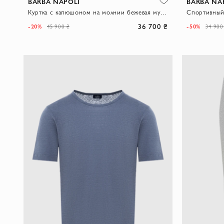
BARBA NAPOLI
BARBA NA
Куртка с капюшоном на молнии бежевая мужская
36 700 ₴
-20%
-50%
45 900 ₴
34 900