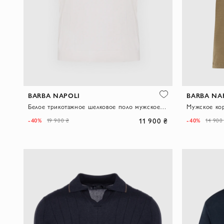
BARBA NAPOLI
BARBA NA
Белое трикотажное шелковое поло мужское без пуговиц с фактурным узором
Мужское ко
11 900 ₴
-40%
-40%
19 900 ₴
14 900