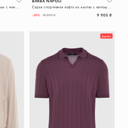
BARBA NAPOLI
Спортивные брюки мужские черные с манжетами
Серая спортивная кофта из хлопка с капюшоном и молнией
9 900 ₴
-50%
18 800 ₴
Уценка