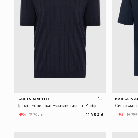
BARBA NAPOLI
BARBA NA
Трикотажное поло мужское синее с V-образным вырезом в рубчик без застежки
11 900 ₴
-40%
-40%
19 900 ₴
14 900