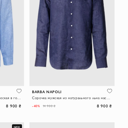
BARBA NAPOLI
Льняная мужская рубашка классическая в голубом цвете
Сорочка мужская из натурального льна насыщенного синего тона
8 900 ₴
8 900 ₴
-40%
14 900 ₴
NEW