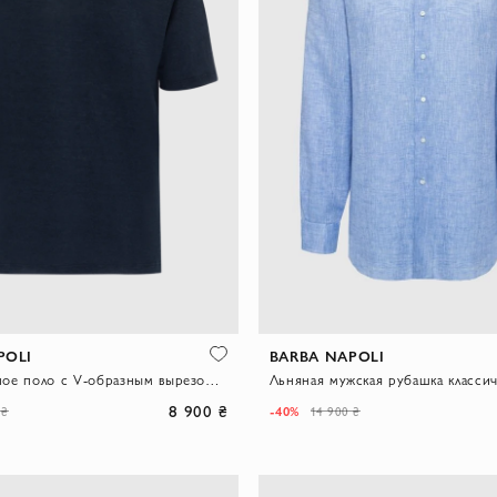
POLI
BARBA NAPOLI
Синее льняное поло с V-образным вырезом без застежки
8 900 ₴
-40%
 ₴
14 900 ₴