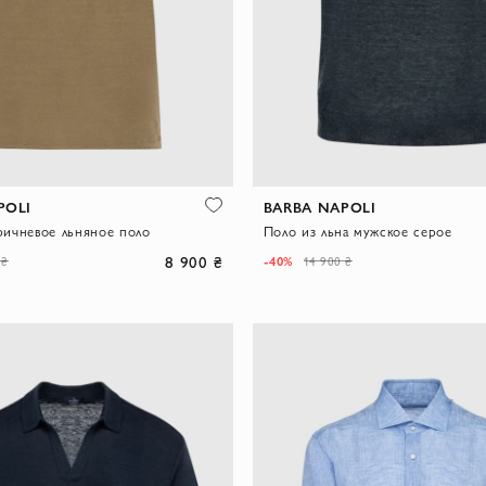
POLI
BARBA NAPOLI
ричневое льняное поло
Поло из льна мужское серое
8 900 ₴
-40%
 ₴
14 900 ₴