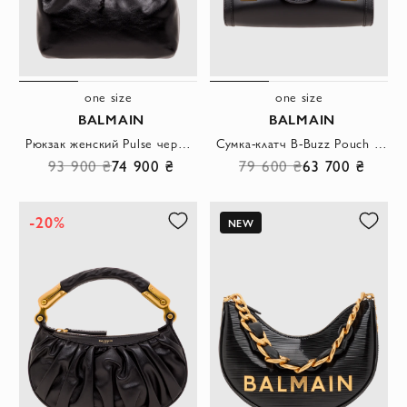
one size
one size
BALMAIN
BALMAIN
Рюкзак женский Pulse черный из телячьей кожи
Сумка-клатч B-Buzz Pouch 23 из телячьей кожи
93 900 ₴
74 900 ₴
79 600 ₴
63 700 ₴
-20%
NEW