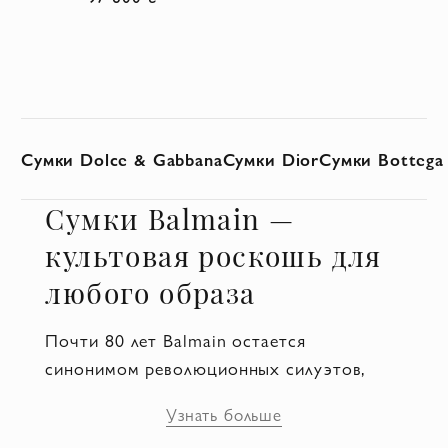
Сумки Dolce & Gabbana
Сумки Dior
Сумки Bottega
Сумки Balmain —
культовая роскошь для
любого образа
Почти 80 лет Balmain остается
синонимом революционных силуэтов,
непревзойденного качества и смелых
Узнать больше
деталей. Сумки бренда не стали