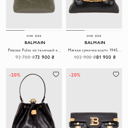
one size
one size
BALMAIN
BALMAIN
Рюкзак Pulse из телячьей кожи черного цвета
Мягкая сумочка-клатч 1945 года из тисненой мятой телячьей кожи с монограммой
92 700 ₴
73 900 ₴
102 900 ₴
81 900 ₴
-20%
-20%