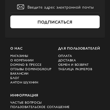
Сумки через плечо
Эффектные и практичные сумки
отличаются строгими линиями, украшены
ПОДПИСАТЬСЯ
логотипом и фирменными
металлическими элементами —
заклепками, пуговицами, цепями. Они
сохраняют элегантный силуэт при
О НАС
ДЛЯ ПОЛЬЗОВАТЕЛЕЙ
хорошей вместительности.
МАГАЗИНЫ
ОПЛАТА
О КОМПАНИИ
ДОСТАВКА
Сумки кросс-боди
DOMINO В ПРЕССЕ
ОБМЕН И ВОЗВРАТ
ОТЗЫВЫ DOMINOGROUP
ТАБЛИЦА РАЗМЕРОВ
Кросс-боди — функциональные и
ВАКАНСИИ
БЛОГ
практичные сумки Balmain, идеально
АНТОН ШУХНИН
подходящие для динамичной городской
среды. Они изготовлены из прочных
ИНФОРМАЦИЯ
материалов, оснащены регулируемыми
ЧАСТЫЕ ВОПРОСЫ
ремнями и фирменной металлической
ПОЛЬЗОВАТЕЛЬСКОЕ СОГЛАШЕНИЕ