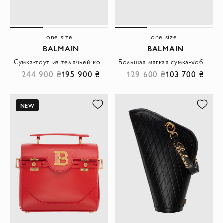
one size
one size
BALMAIN
BALMAIN
Сумка-тоут из телячьей кожи с круглым вырезом черная
Большая мягкая сумка-хобо из мятой телячьей кожи
244 900 ₴
195 900 ₴
129 600 ₴
103 700 ₴
NEW