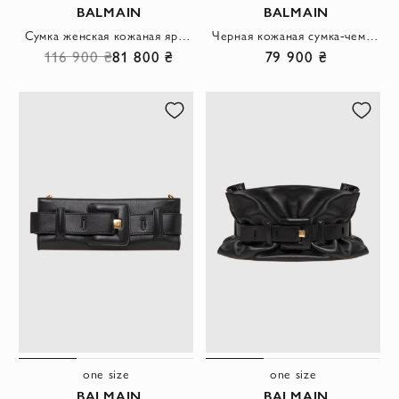
BALMAIN
BALMAIN
Сумка женская кожаная ярко-оранжевая
Черная кожаная сумка-чемоданчик Pulse Vanity с золотым висячим замком
116 900 ₴
81 800 ₴
79 900 ₴
one size
one size
BALMAIN
BALMAIN