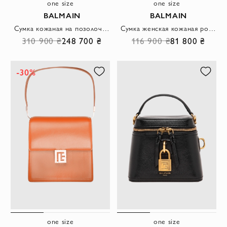
one size
one size
BALMAIN
BALMAIN
Сумка кожаная на позолоченной цепочке с магнитной кнопкой в жемчуге черная женская
Сумка женская кожаная розовая квадратная
310 900 ₴
248 700 ₴
116 900 ₴
81 800 ₴
-30%
one size
one size