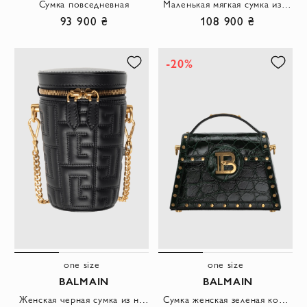
Сумка повседневная
Маленькая мягкая сумка из тисненой телячьей кожи с монограммой PB Labyrinth
93 900 ₴
108 900 ₴
-20%
one size
one size
BALMAIN
BALMAIN
Женская черная cумка из натуральной кожи в цилиндрической форме с тиснением
Сумка женская зеленая кожаная с логотипом и фактурным тиснением