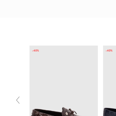
галереи
изображений
-40%
-40%