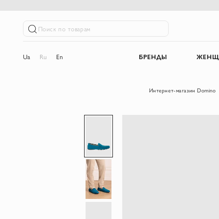
Поиск по товарам
Ua
Ru
En
БРЕНДЫ
ЖЕНЩ
Интернет-магазин Domino
Пропустить
и
перейти
к
галереям
изображений