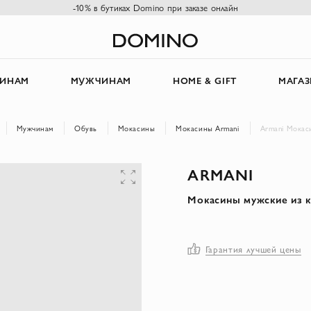
-10% в бутиках Domino при заказе онлайн
ИНАМ
МУЖЧИНАМ
HOME & GIFT
МАГА
Мужчинам
Обувь
Мокасины
Мокасины Armani
Armani Мокас
ARMANI
Мокасины мужские из 
Гарантия лучшей цены