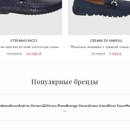
STEFANO RICCI
CESARE DI NAPOLI
ны мужские из кожи аллигатора синие
Мокасины замшевые с пряжкой синие 
195 600 ₴
116 900 ₴
22 900 ₴
7 900 ₴
Популярные бренды
abbana
Gucci
Andrea Ventura
Zilli
Loro Piana
Bottega Veneta
Stone Island
Gran Sasso
Ma
...