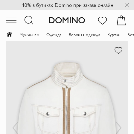
-10% в бутиках Domino при заказе онлайн
Мужчинам
Одежда
Верхняя одежда
Куртки
Ве
Пропустить
и
перейти
к
галереям
изображений