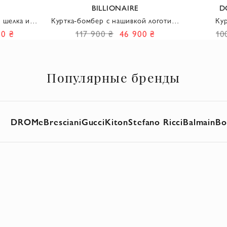
BILLIONAIRE
D
з шелка и
Куртка-бомбер с нашивкой логотипа
Кур
оротником-
черная мужская
метал
00 ₴
117 900 ₴
46 900 ₴
10
я
в
Популярные бренды
DROMe
Bresciani
Gucci
Kiton
Stefano Ricci
Balmain
Bo