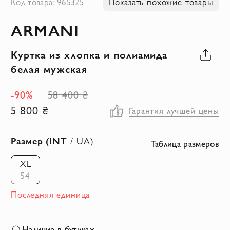
Код товара: 965325
Показать похожие товары
к
ARMANI
началу
галереи
Куртка из хлопка и полиамида
изображений
белая мужская
-90%
58 400 ₴
5 800 ₴
Гарантия лучшей цены
Размер (INT
/ UA)
Таблица размеров
XL
54
Последняя единица
Наличие в бутиках