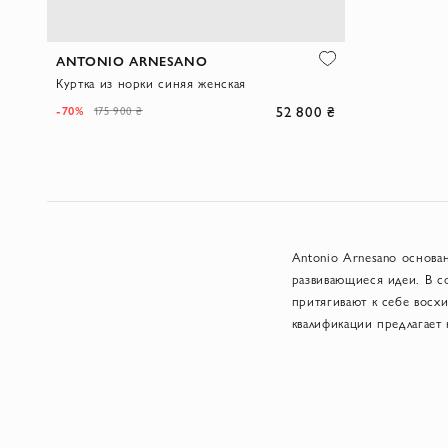
ANTONIO ARNESANO
Куртка из норки синяя женская
52 800 ₴
-70%
175 900 ₴
Antonio Arnesano основа
развивающиеся идеи. В с
притягивают к себе восх
квалификации предлагает
мехами высочайшего каче
изделия, что позволяет 