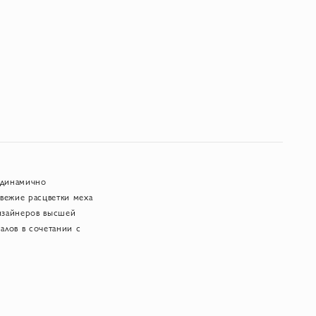
 динамично
вежие расцветки меха
изайнеров высшей
алов в сочетании с
льный дизайн мехового
 в Италии".