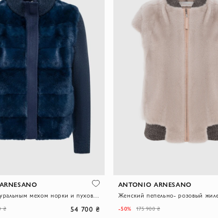
 ARNESANO
ANTONIO ARNESANO
Куртка с натуральным мехом норки и пуховой спинкой синяя женская
54 700 ₴
-50%
0 ₴
175 900 ₴