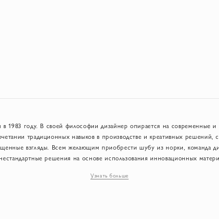
н в 1983 году. В своей философии дизайнер опирается на современные и
очетании традиционных навыков в производстве и креативных решений, с
ищенные взгляды. Всем желающим приобрести шубу из норки, команда д
 нестандартные решения на основе использования инновационных матери
ства. В Antonio Arnesano всегда рады предложить покупателю индивидуа
Узнать больше
компании постоянно подчеркивать и поддерживать престиж фразы "сделано