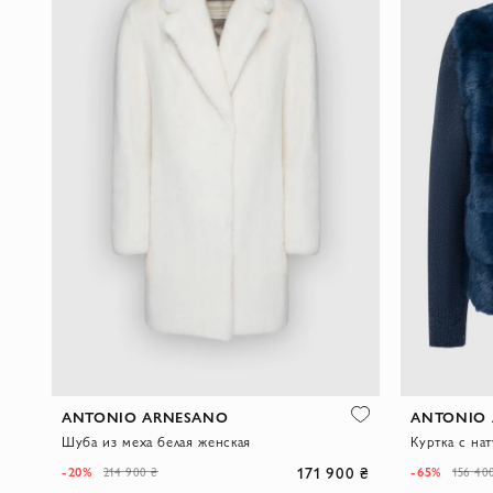
ANTONIO ARNESANO
ANTONIO
Шуба из меха белая женская
171 900 ₴
-20%
-65%
214 900 ₴
156 40