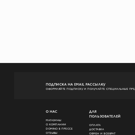
ПОДПИСКА НА EMAIL РАССЫЛКУ
ОФОРМЛЯЙТЕ ПОДПИСКУ И ПОЛУЧАЙТЕ СПЕЦИАЛЬНЫЕ ПР
О НАС
ДЛЯ
ПОЛЬЗОВАТЕЛЕЙ
МАГАЗИНЫ
О КОМПАНИИ
ОПЛАТА
DOMINO В ПРЕССЕ
ДОСТАВКА
ОТЗЫВЫ
ОБМЕН И ВОЗВРАТ