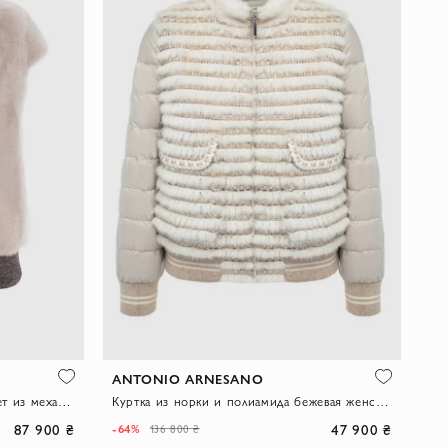
ANTONIO ARNESANO
Женский пепельно- розовый жилет из меха норки
Куртка из норки и полиамида бежевая женская
87 900 ₴
47 900 ₴
-64%
136 800 ₴