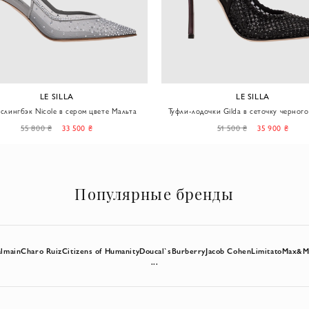
LE SILLA
LE SILLA
слингбэк Nicole в сером цвете Мальта
Туфли-лодочки Gilda в сеточку черного
кристаллами
55 800 ₴
33 500 ₴
51 500 ₴
35 900 ₴
Популярные бренды
almain
Charo Ruiz
Citizens of Humanity
Doucal`s
Burberry
Jacob Cohen
Limitato
Max&M
...