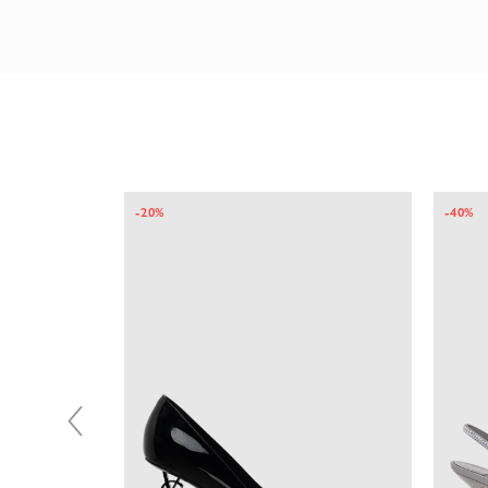
галереи
изображений
-20%
-40%