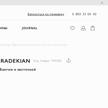
0 800 33 00 40
Записаться на примерку
ЗИНЫ
JOURNAL
Siradekian Туфли женские синие с бантом и кисточкой
IRADEKIAN
Код товара: 144360
 бантом и кисточкой