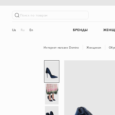
Поиск по товарам
Ua
Ru
En
БРЕНДЫ
ЖЕНЩ
Интернет-магазин Domino
Женщинам
Обу
Пропустить
и
перейти
к
галереям
изображений