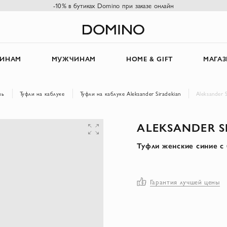
-10% в бутиках Domino при заказе онлайн
ИНАМ
МУЖЧИНАМ
HOME & GIFT
МАГА
вь
Туфли на каблуке
Туфли на каблуке Aleksander Siradekian
Aleksander 
ALEKSANDER S
Туфли женские синие с
Гарантия лучшей цены