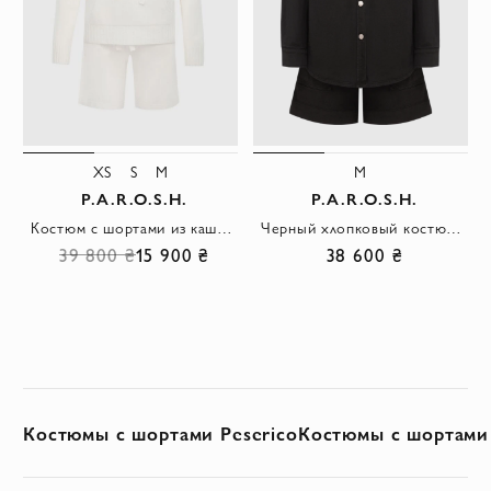
XS
S
M
M
P.A.R.O.S.H.
P.A.R.O.S.H.
Костюм с шортами из кашемира белый женский
Черный хлопковый костюм из рубашки-оверсайз и свободных шорт
39 800 ₴
15 900 ₴
38 600 ₴
Костюмы с шортами Peserico
Костюмы с шортами B