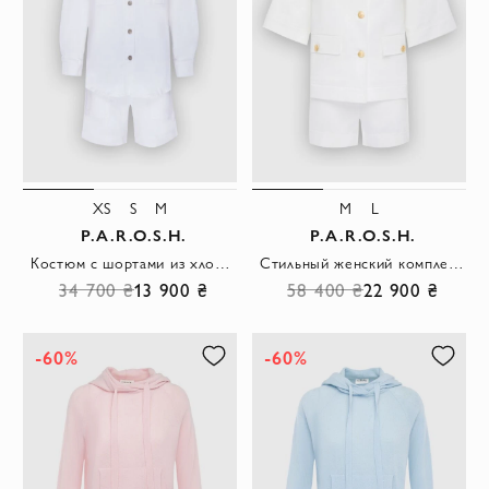
XS
S
M
M
L
P.A.R.O.S.H.
P.A.R.O.S.H.
Костюм с шортами из хлопка и эластана белый женский
Стильный женский комплект белый с акцентными пуговицами и шортами
34 700 ₴
13 900 ₴
58 400 ₴
22 900 ₴
-60%
-60%