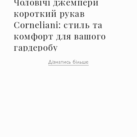
Чоловічі джемпери
короткий рукав
Corneliani: стиль та
комфорт для вашого
гардеробу
Колекція чоловічих джемперів короткого
Дізнатись більше
рукава від Corneliani є ідеальним
поєднанням стилю, комфорту та якості. В
інтернет-магазині Domino ви знайдете
широкий вибір цих вишуканих виробів,
які додадуть вишуканості вашому образу
у будь-якій ситуації.
Вишуканий дизайн та
неперевершена якість