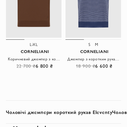
L-XL
S
M
CORNELIANI
CORNELIANI
Коричневий джемпер з коротким рукавом з тонкої бавовни.
Джемпер з коротким рукавом і меланжевим візерунком з бавовни.
22 700 ₴
6 800 ₴
18 900 ₴
6 600 ₴
Чоловічі джемпери короткий рукав Eleventy
Чолов