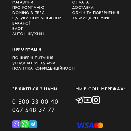
МАГАЗИНИ
ОПЛАТА
підкреслить вашу індивідуальність та
ПРО КОМПАНІЮ
ДОСТАВКА
DOMINO В ПРЕСІ
ОБМІН ТА ПОВЕРНЕННЯ
стиль.
ВІДГУКИ DOMINOGROUP
ТАБЛИЦЯ РОЗМІРІВ
ВАКАНСІЇ
Придбайте джемпери
БЛОГ
Corneliani за вигідною ціною у
АНТОН ШУХНІН
Києві
ІНФОРМАЦІЯ
Не проґавте можливість оновити свій
ПОШИРЕНІ ПИТАННЯ
гардероб стильними та комфортними
УГОДА КОРИСТУВАЧА
джемперами короткого рукава від
ПОЛІТИКА КОНФІДЕНЦІЙНОСТІ
Corneliani. Відвідайте наш інтернет-
магазин у Києві та виберіть із найкращих
ЗВ’ЯЖІТЬСЯ З НАМИ
МИ В СОЦ. МЕРЕЖАХ:
моделей за вигідною ціною. Створіть свій
0 800 33 00 40
неповторний образ із Domino і
067 548 37 77
залишайтеся завжди на піку моди!